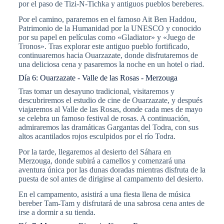
por el paso de Tizi-N-Tichka y antiguos pueblos bereberes.
Por el camino, pararemos en el famoso Ait Ben Haddou,
Patrimonio de la Humanidad por la UNESCO y conocido
por su papel en películas como «Gladiator» y «Juego de
Tronos». Tras explorar este antiguo pueblo fortificado,
continuaremos hacia Ouarzazate, donde disfrutaremos de
una deliciosa cena y pasaremos la noche en un hotel o riad.
Día 6: Ouarzazate - Valle de las Rosas - Merzouga
Tras tomar un desayuno tradicional, visitaremos y
descubriremos el estudio de cine de Ouarzazate, y después
viajaremos al Valle de las Rosas, donde cada mes de mayo
se celebra un famoso festival de rosas. A continuación,
admiraremos las dramáticas Gargantas del Todra, con sus
altos acantilados rojos esculpidos por el río Todra.
Por la tarde, llegaremos al desierto del Sáhara en
Merzouga, donde subirá a camellos y comenzará una
aventura única por las dunas doradas mientras disfruta de la
puesta de sol antes de dirigirse al campamento del desierto.
En el campamento, asistirá a una fiesta llena de música
bereber Tam-Tam y disfrutará de una sabrosa cena antes de
irse a dormir a su tienda.